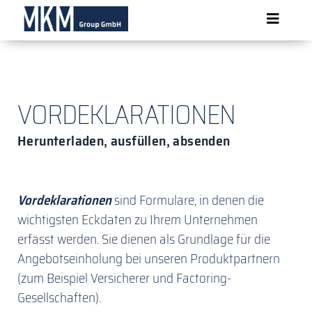
Skip
Toggle
to
content
Navigat
Über MKM
VORDEKLARATIONEN
Produkte
Herunterladen, ausfüllen, absenden
News
Vordeklarationen
sind Formulare, in denen die
wichtigsten Eckdaten zu Ihrem Unternehmen
Formulare
erfasst werden. Sie dienen als Grundlage für die
Angebotseinholung bei unseren Produktpartnern
Kontakt
(zum Beispiel Versicherer und Factoring-
Gesellschaften).