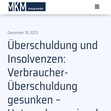
Skip
Toggle
to
content
Navigat
Über MKM
Dezember 19, 2023
Überschuldung und
Produkte
Insolvenzen:
News
Verbraucher-
Formulare
Überschuldung
gesunken –
Kontakt