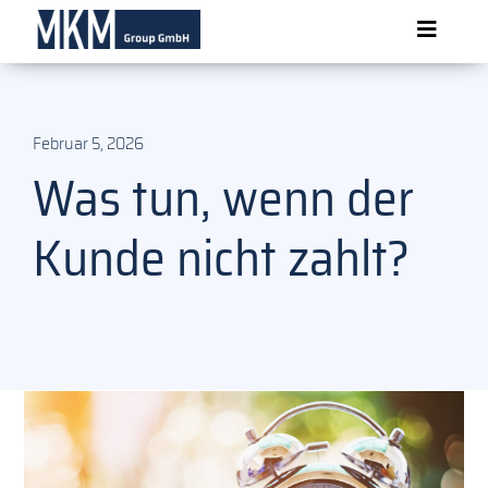
Skip
Toggle
to
content
Navigat
Über MKM
Februar 5, 2026
Was tun, wenn der
Produkte
Kunde nicht zahlt?
News
Formulare
Kontakt